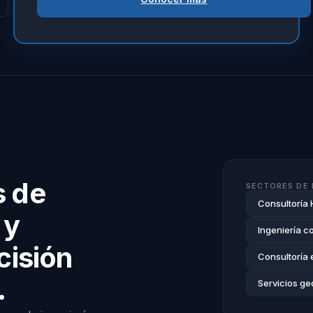
s de
SECTORES DE 
Consultoría 
 y
Ingeniería c
cisión
Consultoría 
.
Servicios ge